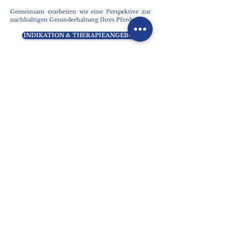
Gemeinsam erarbeiten wir eine Perspektive zur
nachhaltigen Gesunderhaltung Ihres Pferdes.
INDIKATION & THERAPIEANGEBOT
© 2021 Systemische Physiotherapie für Pferde - Alle Rechte
vorbehalten
​Nadja Martschuk
Physiotherapeutin für Pferde
Mobile Praxis im Raum Freiburg / Dreiländereck /
Südschwarzwald
Telefon: 0176-21992347
E-Mail: nadja.martschuk@web.de
Mensch und Pferd gemeinsam – ganzheitliche
Gesunderhaltung
START
ÜBER MICH
LEISTUNGEN
KONTAKT