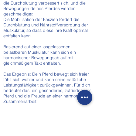
die Durchblutung verbessert sich, und die
Bewegungen deines Pferdes werden
geschmeidiger.
Die Mobilisation der Faszien fördert die
Durchblutung und Nährstoffversorgung der
Muskulatur, so dass diese ihre Kraft optimal
entfalten kann.
Basierend auf einer losgelassenen,
belastbaren Muskulatur kann sich ein
harmonischer Bewegungsablauf mit
gleichmäßigem Takt entfalten.
Das Ergebnis: Dein Pferd bewegt sich freier,
fühlt sich wohler und kann seine natürliche
Leistungsfähigkeit zurückgewinnen. Für dich
bedeutet das: ein gesünderes, zufriedeneres
Pferd und die Freude an einer harmonischen
Zusammenarbeit.
Zeigt dein Pferd Verspannungen,
Taktunreinheiten oder wirkt es
unbeweglich? Dann melde dich gerne –
ich berate dich individuell und